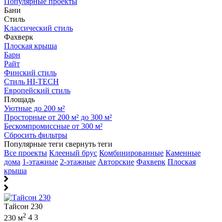
Популярные проекты
Бани
Стиль
Классический стиль
Фахверк
Плоская крыша
Барн
Райт
Финский стиль
Стиль HI-TECH
Европейский стиль
Площадь
Уютные до 200 м²
Просторные от 200 м² до 300 м²
Бескомпромиссные от 300 м²
Сбросить фильтры
Популярные теги
свернуть теги
Все проекты
Клееный брус
Комбинированные
Каменные
дома
1-этажные
2-этажные
Авторские
Фахверк
Плоская
крыша
Тайсон 230
2
230 м
4
3