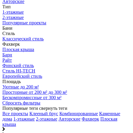
Авторские
Тип
1-этажные
2-этажные
Популярные проекты
Бани
Стиль
Классический стиль
Фахверк
Плоская крыша
Барн
Райт
Финский стиль
Стиль HI-TECH
Европейский стиль
Площадь
Уютные до 200 м²
Просторные от 200 м² до 300 м²
Бескомпромиссные от 300 м²
Сбросить фильтры
Популярные теги
свернуть теги
Все проекты
Клееный брус
Комбинированные
Каменные
дома
1-этажные
2-этажные
Авторские
Фахверк
Плоская
крыша