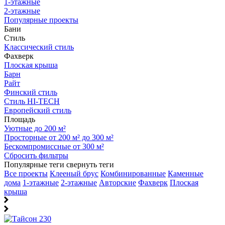
1-этажные
2-этажные
Популярные проекты
Бани
Стиль
Классический стиль
Фахверк
Плоская крыша
Барн
Райт
Финский стиль
Стиль HI-TECH
Европейский стиль
Площадь
Уютные до 200 м²
Просторные от 200 м² до 300 м²
Бескомпромиссные от 300 м²
Сбросить фильтры
Популярные теги
свернуть теги
Все проекты
Клееный брус
Комбинированные
Каменные
дома
1-этажные
2-этажные
Авторские
Фахверк
Плоская
крыша