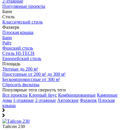
2-этажные
Популярные проекты
Бани
Стиль
Классический стиль
Фахверк
Плоская крыша
Барн
Райт
Финский стиль
Стиль HI-TECH
Европейский стиль
Площадь
Уютные до 200 м²
Просторные от 200 м² до 300 м²
Бескомпромиссные от 300 м²
Сбросить фильтры
Популярные теги
свернуть теги
Все проекты
Клееный брус
Комбинированные
Каменные
дома
1-этажные
2-этажные
Авторские
Фахверк
Плоская
крыша
Тайсон 230