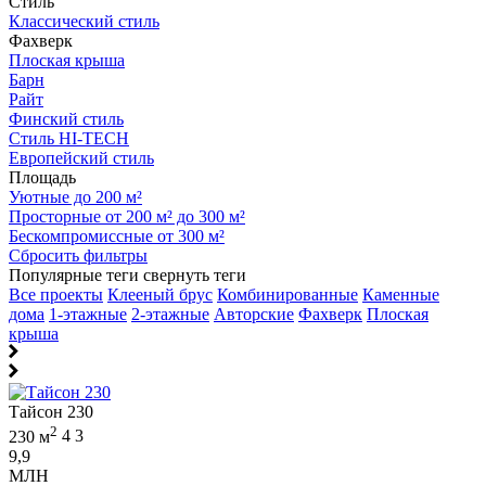
Стиль
Классический стиль
Фахверк
Плоская крыша
Барн
Райт
Финский стиль
Стиль HI-TECH
Европейский стиль
Площадь
Уютные до 200 м²
Просторные от 200 м² до 300 м²
Бескомпромиссные от 300 м²
Сбросить фильтры
Популярные теги
свернуть теги
Все проекты
Клееный брус
Комбинированные
Каменные
дома
1-этажные
2-этажные
Авторские
Фахверк
Плоская
крыша
Тайсон 230
2
230 м
4
3
9,9
МЛН