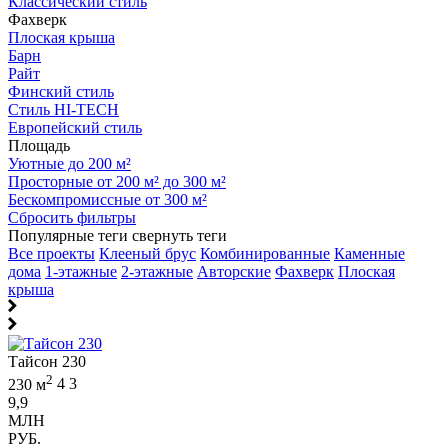
Классический стиль
Фахверк
Плоская крыша
Барн
Райт
Финский стиль
Стиль HI-TECH
Европейский стиль
Площадь
Уютные до 200 м²
Просторные от 200 м² до 300 м²
Бескомпромиссные от 300 м²
Сбросить фильтры
Популярные теги
свернуть теги
Все проекты
Клееный брус
Комбинированные
Каменные
дома
1-этажные
2-этажные
Авторские
Фахверк
Плоская
крыша
Тайсон 230
2
230 м
4
3
9,9
МЛН
РУБ.