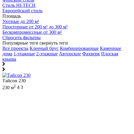
Стиль HI-TECH
Европейский стиль
Площадь
Уютные до 200 м²
Просторные от 200 м² до 300 м²
Бескомпромиссные от 300 м²
Сбросить фильтры
Популярные теги
свернуть теги
Все проекты
Клееный брус
Комбинированные
Каменные
дома
1-этажные
2-этажные
Авторские
Фахверк
Плоская
крыша
Тайсон 230
2
230 м
4
3