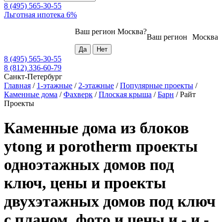
8 (495) 565-30-55
Льготная ипотека 6%
Ваш регион
Москва
?
Ваш регион
Москва
8 (495) 565-30-55
8 (812) 336-60-79
Санкт-Петербург
Главная
/
1-этажные
/
2-этажные
/
Популярные проекты
/
Каменные дома
/
Фахверк
/
Плоская крыша
/
Барн
/
Райт
Проекты
Каменные дома из блоков
ytong и porotherm проекты
одноэтажных домов под
ключ, цены и проекты
двухэтажных домов под ключ
с планом, фото и цены и - и -