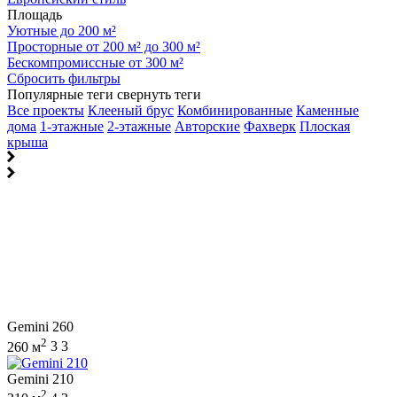
Площадь
Уютные до 200 м²
Просторные от 200 м² до 300 м²
Бескомпромиссные от 300 м²
Сбросить фильтры
Популярные теги
свернуть теги
Все проекты
Клееный брус
Комбинированные
Каменные
дома
1-этажные
2-этажные
Авторские
Фахверк
Плоская
крыша
Gemini 260
2
260 м
3
3
Gemini 210
2