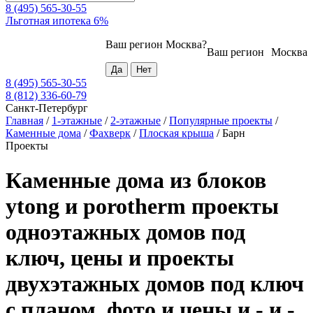
8 (495) 565-30-55
Льготная ипотека 6%
Ваш регион
Москва
?
Ваш регион
Москва
8 (495) 565-30-55
8 (812) 336-60-79
Санкт-Петербург
Главная
/
1-этажные
/
2-этажные
/
Популярные проекты
/
Каменные дома
/
Фахверк
/
Плоская крыша
/
Барн
Проекты
Каменные дома из блоков
ytong и porotherm проекты
одноэтажных домов под
ключ, цены и проекты
двухэтажных домов под ключ
с планом, фото и цены и - и -