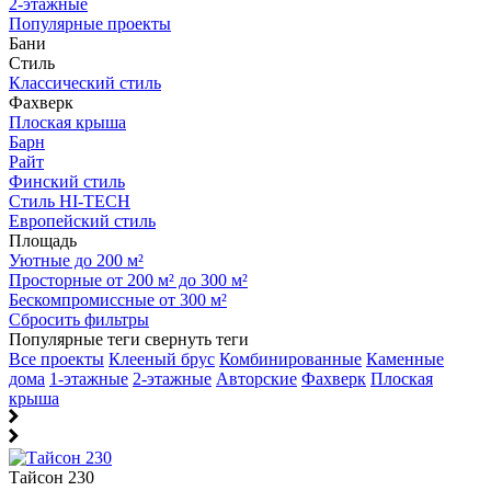
2-этажные
Популярные проекты
Бани
Стиль
Классический стиль
Фахверк
Плоская крыша
Барн
Райт
Финский стиль
Стиль HI-TECH
Европейский стиль
Площадь
Уютные до 200 м²
Просторные от 200 м² до 300 м²
Бескомпромиссные от 300 м²
Сбросить фильтры
Популярные теги
свернуть теги
Все проекты
Клееный брус
Комбинированные
Каменные
дома
1-этажные
2-этажные
Авторские
Фахверк
Плоская
крыша
Тайсон 230