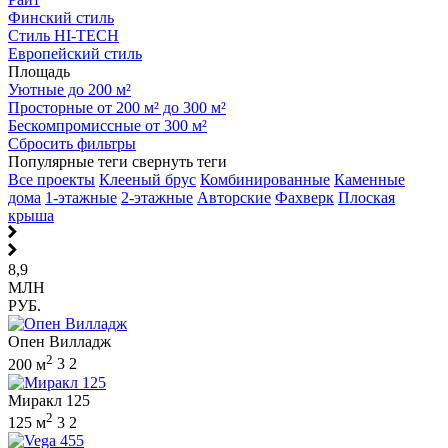
Финский стиль
Стиль HI-TECH
Европейский стиль
Площадь
Уютные до 200 м²
Просторные от 200 м² до 300 м²
Бескомпромиссные от 300 м²
Сбросить фильтры
Популярные теги
свернуть теги
Все проекты
Клееный брус
Комбинированные
Каменные
дома
1-этажные
2-этажные
Авторские
Фахверк
Плоская
крыша
8,9
МЛН
РУБ.
Опен Вилладж
2
200 м
3
2
Миракл 125
2
125 м
3
2