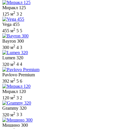
Миракл 125
2
125 м
3
2
Vega 455
2
455 м
5
5
Bayron 300
2
300 м
4
3
Lumen 320
2
320 м
4
4
Pavlovo Premium
2
392 м
5
6
Миракл 120
2
120 м
3
2
Grammy 320
2
320 м
3
3
Мишино 300