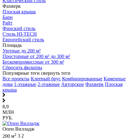
Классический стиль
Фахверк
Плоская крыша
Барн
Райт
Финский стиль
Стиль HI-TECH
Европейский стиль
Площадь
Уютные до 200 м²
Просторные от 200 м² до 300 м²
Бескомпромиссные от 300 м²
Сбросить фильтры
Популярные теги
свернуть теги
Все проекты
Клееный брус
Комбинированные
Каменные
дома
1-этажные
2-этажные
Авторские
Фахверк
Плоская
крыша
8,9
МЛН
РУБ.
Опен Вилладж
2
200 м
3
2