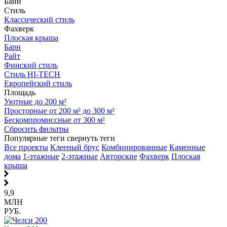
Бани
Стиль
Классический стиль
Фахверк
Плоская крыша
Барн
Райт
Финский стиль
Стиль HI-TECH
Европейский стиль
Площадь
Уютные до 200 м²
Просторные от 200 м² до 300 м²
Бескомпромиссные от 300 м²
Сбросить фильтры
Популярные теги
свернуть теги
Все проекты
Клееный брус
Комбинированные
Каменные
дома
1-этажные
2-этажные
Авторские
Фахверк
Плоская
крыша
9,9
МЛН
РУБ.