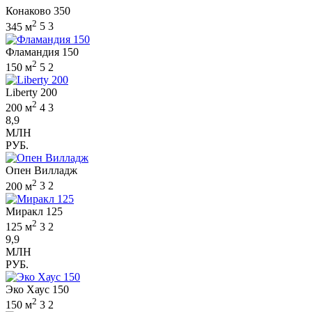
Конаково 350
2
345 м
5
3
Фламандия 150
2
150 м
5
2
Liberty 200
2
200 м
4
3
8,9
МЛН
РУБ.
Опен Вилладж
2
200 м
3
2
Миракл 125
2
125 м
3
2
9,9
МЛН
РУБ.
Эко Хаус 150
2
150 м
3
2