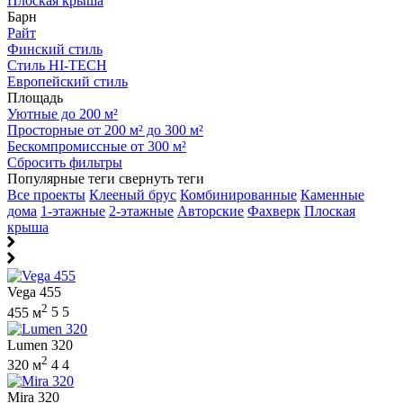
Плоская крыша
Барн
Райт
Финский стиль
Стиль HI-TECH
Европейский стиль
Площадь
Уютные до 200 м²
Просторные от 200 м² до 300 м²
Бескомпромиссные от 300 м²
Сбросить фильтры
Популярные теги
свернуть теги
Все проекты
Клееный брус
Комбинированные
Каменные
дома
1-этажные
2-этажные
Авторские
Фахверк
Плоская
крыша
Vega 455
2
455 м
5
5
Lumen 320
2
320 м
4
4
Mira 320