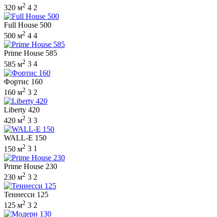
2
320 м
4
2
Full House 500
2
500 м
4
4
Prime House 585
2
585 м
3
4
Фортис 160
2
160 м
3
2
Liberty 420
2
420 м
3
3
WALL-E 150
2
150 м
3
1
Prime House 230
2
230 м
3
2
Теннесси 125
2
125 м
3
2