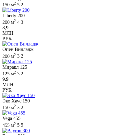
2
150 м
5
2
Liberty 200
2
200 м
4
3
8,9
МЛН
РУБ.
Опен Вилладж
2
200 м
3
2
Миракл 125
2
125 м
3
2
9,9
МЛН
РУБ.
Эко Хаус 150
2
150 м
3
2
Vega 455
2
455 м
5
5