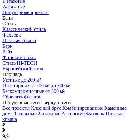
1-этажные
2-этажные
Популярные проекты
Бани
Стиль
Классический стиль
Фахверк
Плоская крыша
Барн
Райт
Финский стиль
Стиль HI-TECH
Европейский стиль
Площадь
Уютные до 200 м²
Просторные от 200 м² до 300 м²
Бескомпромиссные от 300 м²
Сбросить фильтры
Популярные теги
свернуть теги
Все проекты
Клееный брус
Комбинированные
Каменные
дома
1-этажные
2-этажные
Авторские
Фахверк
Плоская
крыша
9,9