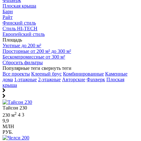
Фахверк
Плоская крыша
Барн
Райт
Финский стиль
Стиль HI-TECH
Европейский стиль
Площадь
Уютные до 200 м²
Просторные от 200 м² до 300 м²
Бескомпромиссные от 300 м²
Сбросить фильтры
Популярные теги
свернуть теги
Все проекты
Клееный брус
Комбинированные
Каменные
дома
1-этажные
2-этажные
Авторские
Фахверк
Плоская
крыша
Тайсон 230
2
230 м
4
3
9,9
МЛН
РУБ.