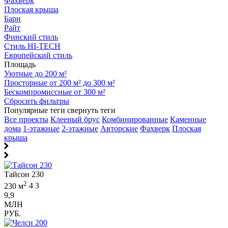
Фахверк
Плоская крыша
Барн
Райт
Финский стиль
Стиль HI-TECH
Европейский стиль
Площадь
Уютные до 200 м²
Просторные от 200 м² до 300 м²
Бескомпромиссные от 300 м²
Сбросить фильтры
Популярные теги
свернуть теги
Все проекты
Клееный брус
Комбинированные
Каменные
дома
1-этажные
2-этажные
Авторские
Фахверк
Плоская
крыша
Тайсон 230
2
230 м
4
3
9,9
МЛН
РУБ.