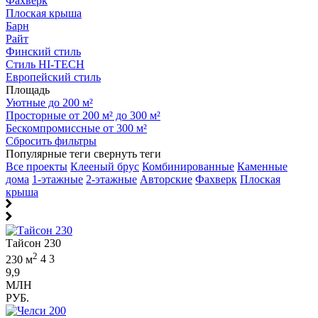
Фахверк
Плоская крыша
Барн
Райт
Финский стиль
Стиль HI-TECH
Европейский стиль
Площадь
Уютные до 200 м²
Просторные от 200 м² до 300 м²
Бескомпромиссные от 300 м²
Сбросить фильтры
Популярные теги
свернуть теги
Все проекты
Клееный брус
Комбинированные
Каменные
дома
1-этажные
2-этажные
Авторские
Фахверк
Плоская
крыша
Тайсон 230
2
230 м
4
3
9,9
МЛН
РУБ.