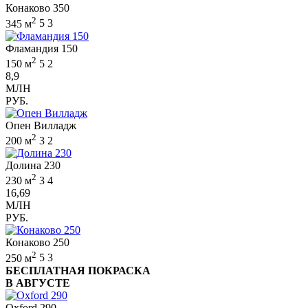
Конаково 350
2
345 м
5
3
Фламандия 150
2
150 м
5
2
8,9
МЛН
РУБ.
Опен Вилладж
2
200 м
3
2
Долина 230
2
230 м
3
4
16,69
МЛН
РУБ.
Конаково 250
2
250 м
5
3
БЕСПЛАТНАЯ ПОКРАСКА
В АВГУСТЕ
Oxford 290