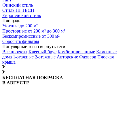
Финский стиль
Стиль HI-TECH
Европейский стиль
Площадь
Уютные до 200 м²
Просторные от 200 м² до 300 м²
Бескомпромиссные от 300 м²
Сбросить фильтры
Популярные теги
свернуть теги
Все проекты
Клееный брус
Комбинированные
Каменные
дома
1-этажные
2-этажные
Авторские
Фахверк
Плоская
крыша
БЕСПЛАТНАЯ ПОКРАСКА
В АВГУСТЕ