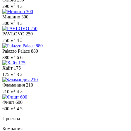
2
290 м
4
3
Мишино 300
2
300 м
4
3
PAVLOVO 250
2
250 м
4
3
Palazzo Palace 880
2
880 м
6
6
Хайт 175
2
175 м
3
2
Фламандия 210
2
210 м
4
3
Фишт 600
2
600 м
4
5
Проекты
Компания