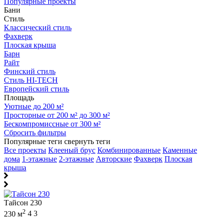
Популярные проекты
Бани
Стиль
Классический стиль
Фахверк
Плоская крыша
Барн
Райт
Финский стиль
Стиль HI-TECH
Европейский стиль
Площадь
Уютные до 200 м²
Просторные от 200 м² до 300 м²
Бескомпромиссные от 300 м²
Сбросить фильтры
Популярные теги
свернуть теги
Все проекты
Клееный брус
Комбинированные
Каменные
дома
1-этажные
2-этажные
Авторские
Фахверк
Плоская
крыша
Тайсон 230
2
230 м
4
3