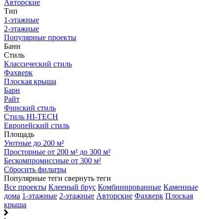
Авторские
Тип
1-этажные
2-этажные
Популярные проекты
Бани
Стиль
Классический стиль
Фахверк
Плоская крыша
Барн
Райт
Финский стиль
Стиль HI-TECH
Европейский стиль
Площадь
Уютные до 200 м²
Просторные от 200 м² до 300 м²
Бескомпромиссные от 300 м²
Сбросить фильтры
Популярные теги
свернуть теги
Все проекты
Клееный брус
Комбинированные
Каменные
дома
1-этажные
2-этажные
Авторские
Фахверк
Плоская
крыша