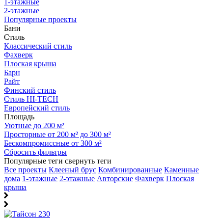
1-этажные
2-этажные
Популярные проекты
Бани
Стиль
Классический стиль
Фахверк
Плоская крыша
Барн
Райт
Финский стиль
Стиль HI-TECH
Европейский стиль
Площадь
Уютные до 200 м²
Просторные от 200 м² до 300 м²
Бескомпромиссные от 300 м²
Сбросить фильтры
Популярные теги
свернуть теги
Все проекты
Клееный брус
Комбинированные
Каменные
дома
1-этажные
2-этажные
Авторские
Фахверк
Плоская
крыша