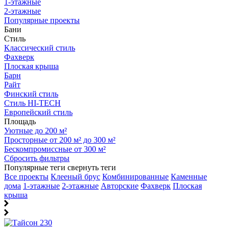
1-этажные
2-этажные
Популярные проекты
Бани
Стиль
Классический стиль
Фахверк
Плоская крыша
Барн
Райт
Финский стиль
Стиль HI-TECH
Европейский стиль
Площадь
Уютные до 200 м²
Просторные от 200 м² до 300 м²
Бескомпромиссные от 300 м²
Сбросить фильтры
Популярные теги
свернуть теги
Все проекты
Клееный брус
Комбинированные
Каменные
дома
1-этажные
2-этажные
Авторские
Фахверк
Плоская
крыша