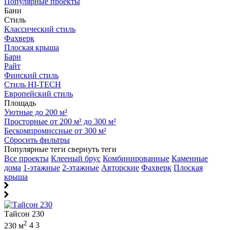
Популярные проекты
Бани
Стиль
Классический стиль
Фахверк
Плоская крыша
Барн
Райт
Финский стиль
Стиль HI-TECH
Европейский стиль
Площадь
Уютные до 200 м²
Просторные от 200 м² до 300 м²
Бескомпромиссные от 300 м²
Сбросить фильтры
Популярные теги
свернуть теги
Все проекты
Клееный брус
Комбинированные
Каменные
дома
1-этажные
2-этажные
Авторские
Фахверк
Плоская
крыша
Тайсон 230
2
230 м
4
3