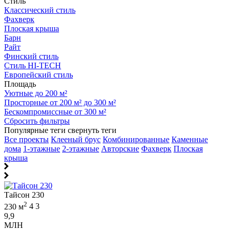
Стиль
Классический стиль
Фахверк
Плоская крыша
Барн
Райт
Финский стиль
Стиль HI-TECH
Европейский стиль
Площадь
Уютные до 200 м²
Просторные от 200 м² до 300 м²
Бескомпромиссные от 300 м²
Сбросить фильтры
Популярные теги
свернуть теги
Все проекты
Клееный брус
Комбинированные
Каменные
дома
1-этажные
2-этажные
Авторские
Фахверк
Плоская
крыша
Тайсон 230
2
230 м
4
3
9,9
МЛН