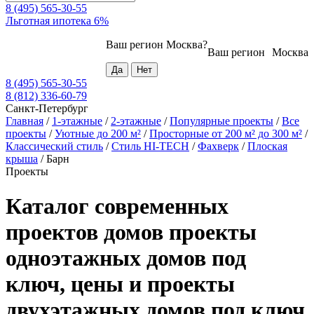
8 (495) 565-30-55
Льготная ипотека 6%
Ваш регион
Москва
?
Ваш регион
Москва
8 (495) 565-30-55
8 (812) 336-60-79
Санкт-Петербург
Главная
/
1-этажные
/
2-этажные
/
Популярные проекты
/
Все
проекты
/
Уютные до 200 м²
/
Просторные от 200 м² до 300 м²
/
Классический стиль
/
Стиль HI-TECH
/
Фахверк
/
Плоская
крыша
/
Барн
Проекты
Каталог современных
проектов домов проекты
одноэтажных домов под
ключ, цены и проекты
двухэтажных домов под ключ