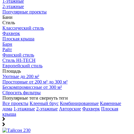
1-этажные
2-этажные
Популярные проекты
Бани
Стиль
Классический стиль
Фахверк
Плоская крыша
Барн
Райт
Финский стиль
Стиль HI-TECH
Европейский стиль
Площадь
Уютные до 200 м²
Просторные от 200 м² до 300 м²
Бескомпромиссные от 300 м²
Сбросить фильтры
Популярные теги
свернуть теги
Все проекты
Клееный брус
Комбинированные
Каменные
дома
1-этажные
2-этажные
Авторские
Фахверк
Плоская
крыша