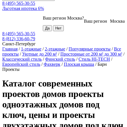
8 (495) 565-30-55
Льготная ипотека 6%
Ваш регион
Москва
?
Ваш регион
Москва
8 (495) 565-30-55
8 (812) 336-60-79
Санкт-Петербург
Главная
/
1-этажные
/
2-этажные
/
Популярные проекты
/
Все
проекты
/
Уютные до 200 м²
/
Просторные от 200 м² до 300 м²
/
Классический стиль
/
Финский стиль
/
Стиль HI-TECH
/
Европейский стиль
/
Фахверк
/
Плоская крыша
/
Барн
Проекты
Каталог современных
проектов домов проекты
одноэтажных домов под
ключ, цены и проекты
двухэтажных домов под ключ