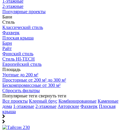
1-этажные
2-этажные
Популярные проекты
Бани
Стиль
Классический стиль
Фахверк
Плоская крыша
Барн
Райт
Финский стиль
Стиль HI-TECH
Европейский стиль
Площадь
Уютные до 200 м²
Просторные от 200 м² до 300 м²
Бескомпромиссные от 300 м²
Сбросить фильтры
Популярные теги
свернуть теги
Все проекты
Клееный брус
Комбинированные
Каменные
дома
1-этажные
2-этажные
Авторские
Фахверк
Плоская
крыша