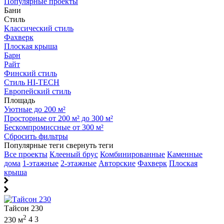
Популярные проекты
Бани
Стиль
Классический стиль
Фахверк
Плоская крыша
Барн
Райт
Финский стиль
Стиль HI-TECH
Европейский стиль
Площадь
Уютные до 200 м²
Просторные от 200 м² до 300 м²
Бескомпромиссные от 300 м²
Сбросить фильтры
Популярные теги
свернуть теги
Все проекты
Клееный брус
Комбинированные
Каменные
дома
1-этажные
2-этажные
Авторские
Фахверк
Плоская
крыша
Тайсон 230
2
230 м
4
3