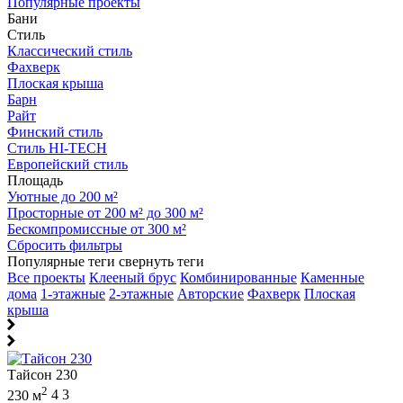
Популярные проекты
Бани
Стиль
Классический стиль
Фахверк
Плоская крыша
Барн
Райт
Финский стиль
Стиль HI-TECH
Европейский стиль
Площадь
Уютные до 200 м²
Просторные от 200 м² до 300 м²
Бескомпромиссные от 300 м²
Сбросить фильтры
Популярные теги
свернуть теги
Все проекты
Клееный брус
Комбинированные
Каменные
дома
1-этажные
2-этажные
Авторские
Фахверк
Плоская
крыша
Тайсон 230
2
230 м
4
3