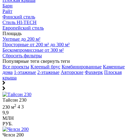
Плоская крыша
Барн
Райт
Финский стиль
Стиль HI-TECH
Европейский стиль
Площадь
Уютные до 200 м²
Просторные от 200 м² до 300 м²
Бескомпромиссные от 300 м²
Сбросить фильтры
Популярные теги
свернуть теги
Все проекты
Клееный брус
Комбинированные
Каменные
дома
1-этажные
2-этажные
Авторские
Фахверк
Плоская
крыша
Тайсон 230
2
230 м
4
3
9,9
МЛН
РУБ.
Челси 200