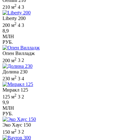
Gemini 210
2
210 м
4
3
Liberty 200
2
200 м
4
3
8,9
МЛН
РУБ.
Опен Вилладж
2
200 м
3
2
Долина 230
2
230 м
3
4
Миракл 125
2
125 м
3
2
9,9
МЛН
РУБ.
Эко Хаус 150
2
150 м
3
2