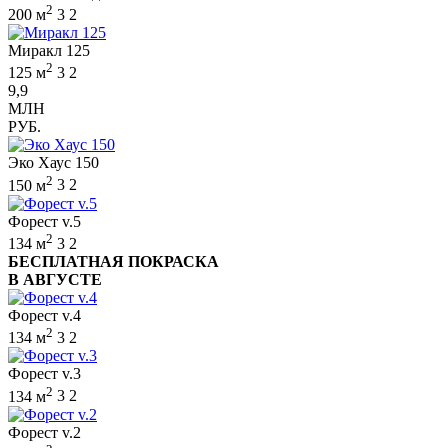
2
200 м
3
2
Миракл 125
2
125 м
3
2
9,9
МЛН
РУБ.
Эко Хаус 150
2
150 м
3
2
Форест v.5
2
134 м
3
2
БЕСПЛАТНАЯ ПОКРАСКА
В АВГУСТЕ
Форест v.4
2
134 м
3
2
Форест v.3
2
134 м
3
2
Форест v.2