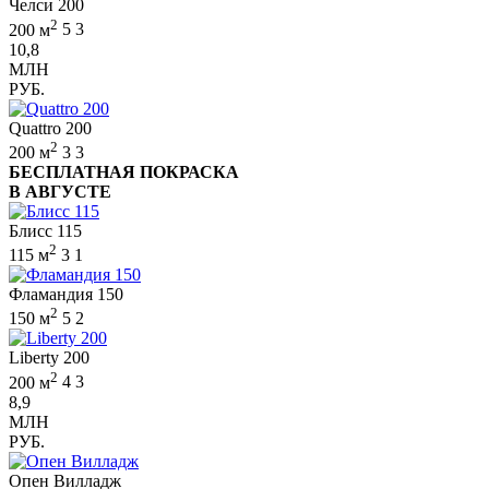
Челси 200
2
200 м
5
3
10,8
МЛН
РУБ.
Quattro 200
2
200 м
3
3
БЕСПЛАТНАЯ ПОКРАСКА
В АВГУСТЕ
Блисс 115
2
115 м
3
1
Фламандия 150
2
150 м
5
2
Liberty 200
2
200 м
4
3
8,9
МЛН
РУБ.
Опен Вилладж