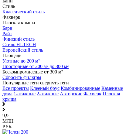
Бани
Стиль
Классический стиль
Фахверк
Плоская крыша
Барн
Райт
Финский стиль
Стиль HI-TECH
Европейский стиль
Площадь
Уютные до 200 м²
Просторные от 200 м² до 300 м²
Бескомпромиссные от 300 м²
Сбросить фильтры
Популярные теги
свернуть теги
Все проекты
Клееный брус
Комбинированные
Каменные
дома
1-этажные
2-этажные
Авторские
Фахверк
Плоская
крыша
9,9
МЛН
РУБ.