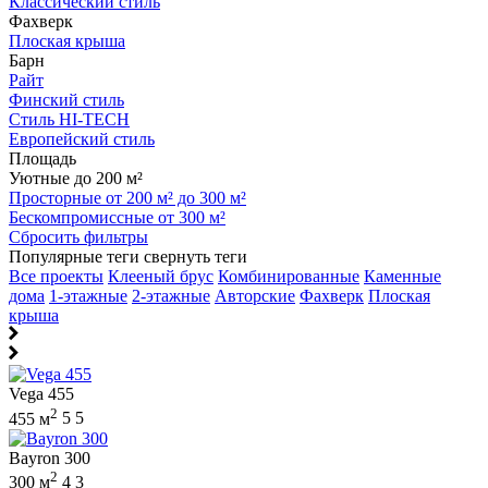
Классический стиль
Фахверк
Плоская крыша
Барн
Райт
Финский стиль
Стиль HI-TECH
Европейский стиль
Площадь
Уютные до 200 м²
Просторные от 200 м² до 300 м²
Бескомпромиссные от 300 м²
Сбросить фильтры
Популярные теги
свернуть теги
Все проекты
Клееный брус
Комбинированные
Каменные
дома
1-этажные
2-этажные
Авторские
Фахверк
Плоская
крыша
Vega 455
2
455 м
5
5
Bayron 300
2
300 м
4
3