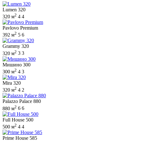
Lumen 320
2
320 м
4
4
Pavlovo Premium
2
392 м
5
6
Grammy 320
2
320 м
3
3
Мишино 300
2
300 м
4
3
Mira 320
2
320 м
4
2
Palazzo Palace 880
2
880 м
6
6
Full House 500
2
500 м
4
4
Prime House 585