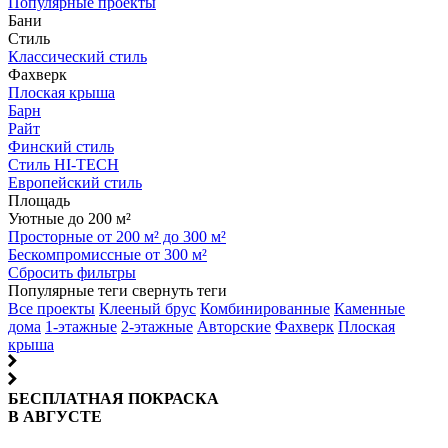
Популярные проекты
Бани
Стиль
Классический стиль
Фахверк
Плоская крыша
Барн
Райт
Финский стиль
Стиль HI-TECH
Европейский стиль
Площадь
Уютные до 200 м²
Просторные от 200 м² до 300 м²
Бескомпромиссные от 300 м²
Сбросить фильтры
Популярные теги
свернуть теги
Все проекты
Клееный брус
Комбинированные
Каменные
дома
1-этажные
2-этажные
Авторские
Фахверк
Плоская
крыша
БЕСПЛАТНАЯ ПОКРАСКА
В АВГУСТЕ