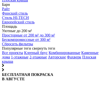
Плоская крыша
Барн
Райт
Финский стиль
Стиль HI-TECH
Европейский стиль
Площадь
Уютные до 200 м²
Просторные от 200 м² до 300 м²
Бескомпромиссные от 300 м²
Сбросить фильтры
Популярные теги
свернуть теги
Все проекты
Клееный брус
Комбинированные
Каменные
дома
1-этажные
2-этажные
Авторские
Фахверк
Плоская
крыша
БЕСПЛАТНАЯ ПОКРАСКА
В АВГУСТЕ