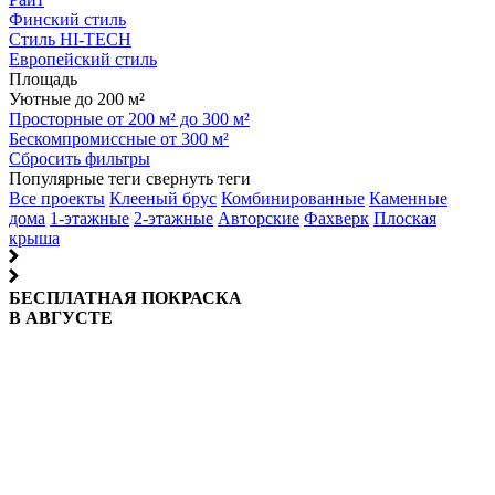
Финский стиль
Стиль HI-TECH
Европейский стиль
Площадь
Уютные до 200 м²
Просторные от 200 м² до 300 м²
Бескомпромиссные от 300 м²
Сбросить фильтры
Популярные теги
свернуть теги
Все проекты
Клееный брус
Комбинированные
Каменные
дома
1-этажные
2-этажные
Авторские
Фахверк
Плоская
крыша
БЕСПЛАТНАЯ ПОКРАСКА
В АВГУСТЕ