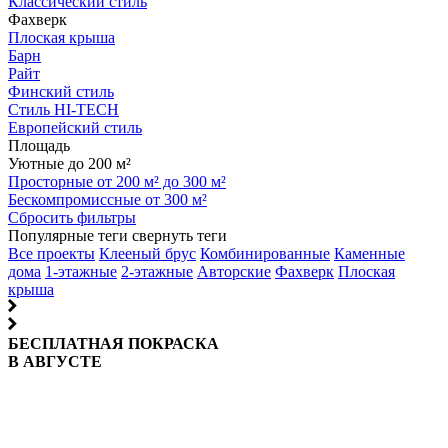
Классический стиль
Фахверк
Плоская крыша
Барн
Райт
Финский стиль
Стиль HI-TECH
Европейский стиль
Площадь
Уютные до 200 м²
Просторные от 200 м² до 300 м²
Бескомпромиссные от 300 м²
Сбросить фильтры
Популярные теги
свернуть теги
Все проекты
Клееный брус
Комбинированные
Каменные
дома
1-этажные
2-этажные
Авторские
Фахверк
Плоская
крыша
БЕСПЛАТНАЯ ПОКРАСКА
В АВГУСТЕ