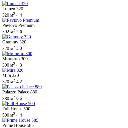
Lumen 320
2
320 м
4
4
Pavlovo Premium
2
392 м
5
6
Grammy 320
2
320 м
3
3
Мишино 300
2
300 м
4
3
Mira 320
2
320 м
4
2
Palazzo Palace 880
2
880 м
6
6
Full House 500
2
500 м
4
4
Prime House 585