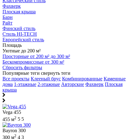
Классический стиль
Фахверк
Плоская крыша
Барн
Райт
Финский стиль
Стиль HI-TECH
Европейский стиль
Площадь
Уютные до 200 м²
Просторные от 200 м² до 300 м²
Бескомпромиссные от 300 м²
Сбросить фильтры
Популярные теги
свернуть теги
Все проекты
Клееный брус
Комбинированные
Каменные
дома
1-этажные
2-этажные
Авторские
Фахверк
Плоская
крыша
Vega 455
2
455 м
5
5
Bayron 300
2
300 м
4
3