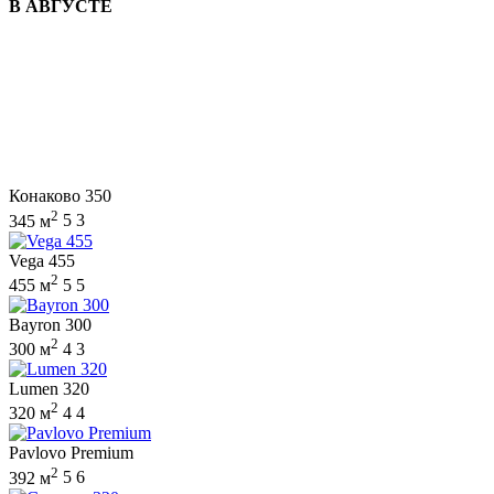
В АВГУСТЕ
Конаково 350
2
345 м
5
3
Vega 455
2
455 м
5
5
Bayron 300
2
300 м
4
3
Lumen 320
2
320 м
4
4
Pavlovo Premium
2
392 м
5
6