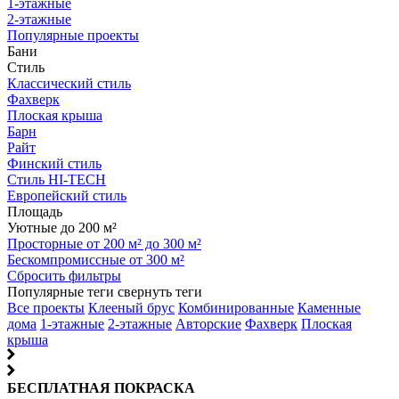
1-этажные
2-этажные
Популярные проекты
Бани
Стиль
Классический стиль
Фахверк
Плоская крыша
Барн
Райт
Финский стиль
Стиль HI-TECH
Европейский стиль
Площадь
Уютные до 200 м²
Просторные от 200 м² до 300 м²
Бескомпромиссные от 300 м²
Сбросить фильтры
Популярные теги
свернуть теги
Все проекты
Клееный брус
Комбинированные
Каменные
дома
1-этажные
2-этажные
Авторские
Фахверк
Плоская
крыша
БЕСПЛАТНАЯ ПОКРАСКА