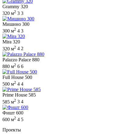
Grammy 320
2
320 м
3
3
Мишино 300
2
300 м
4
3
Mira 320
2
320 м
4
2
Palazzo Palace 880
2
880 м
6
6
Full House 500
2
500 м
4
4
Prime House 585
2
585 м
3
4
Фишт 600
2
600 м
4
5
Проекты