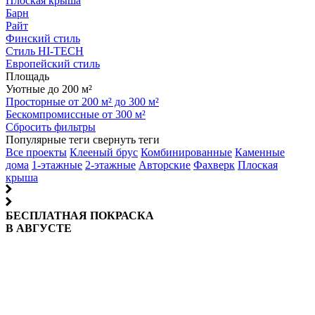
Плоская крыша
Барн
Райт
Финский стиль
Стиль HI-TECH
Европейский стиль
Площадь
Уютные до 200 м²
Просторные от 200 м² до 300 м²
Бескомпромиссные от 300 м²
Сбросить фильтры
Популярные теги
свернуть теги
Все проекты
Клееный брус
Комбинированные
Каменные
дома
1-этажные
2-этажные
Авторские
Фахверк
Плоская
крыша
БЕСПЛАТНАЯ ПОКРАСКА
В АВГУСТЕ