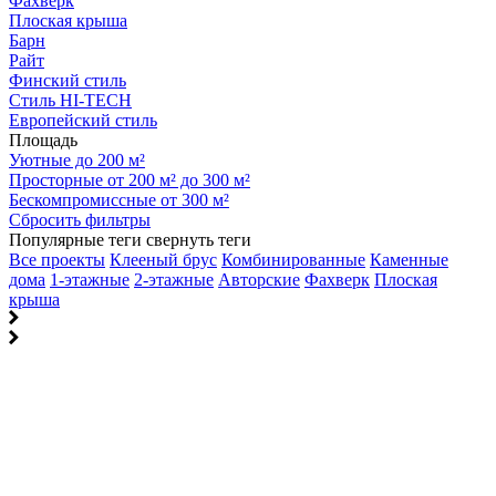
Фахверк
Плоская крыша
Барн
Райт
Финский стиль
Стиль HI-TECH
Европейский стиль
Площадь
Уютные до 200 м²
Просторные от 200 м² до 300 м²
Бескомпромиссные от 300 м²
Сбросить фильтры
Популярные теги
свернуть теги
Все проекты
Клееный брус
Комбинированные
Каменные
дома
1-этажные
2-этажные
Авторские
Фахверк
Плоская
крыша