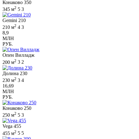
Конаково 350
2
345 м
5
3
Gemini 210
2
210 м
4
3
8,9
МЛН
РУБ.
Опен Вилладж
2
200 м
3
2
Долина 230
2
230 м
3
4
16,69
МЛН
РУБ.
Конаково 250
2
250 м
5
3
Vega 455
2
455 м
5
5