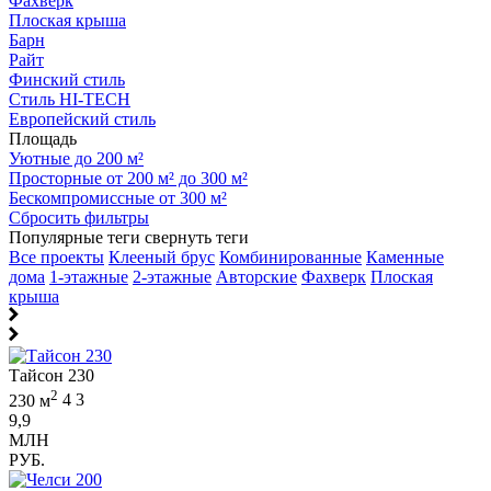
Фахверк
Плоская крыша
Барн
Райт
Финский стиль
Стиль HI-TECH
Европейский стиль
Площадь
Уютные до 200 м²
Просторные от 200 м² до 300 м²
Бескомпромиссные от 300 м²
Сбросить фильтры
Популярные теги
свернуть теги
Все проекты
Клееный брус
Комбинированные
Каменные
дома
1-этажные
2-этажные
Авторские
Фахверк
Плоская
крыша
Тайсон 230
2
230 м
4
3
9,9
МЛН
РУБ.