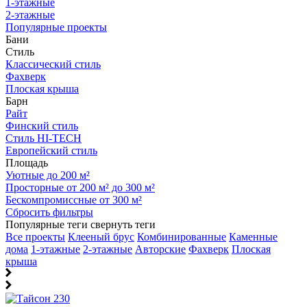
1-этажные
2-этажные
Популярные проекты
Бани
Стиль
Классический стиль
Фахверк
Плоская крыша
Барн
Райт
Финский стиль
Стиль HI-TECH
Европейский стиль
Площадь
Уютные до 200 м²
Просторные от 200 м² до 300 м²
Бескомпромиссные от 300 м²
Сбросить фильтры
Популярные теги
свернуть теги
Все проекты
Клееный брус
Комбинированные
Каменные
дома
1-этажные
2-этажные
Авторские
Фахверк
Плоская
крыша