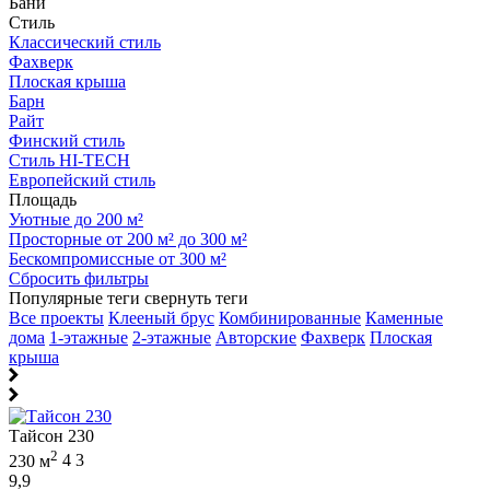
Бани
Стиль
Классический стиль
Фахверк
Плоская крыша
Барн
Райт
Финский стиль
Стиль HI-TECH
Европейский стиль
Площадь
Уютные до 200 м²
Просторные от 200 м² до 300 м²
Бескомпромиссные от 300 м²
Сбросить фильтры
Популярные теги
свернуть теги
Все проекты
Клееный брус
Комбинированные
Каменные
дома
1-этажные
2-этажные
Авторские
Фахверк
Плоская
крыша
Тайсон 230
2
230 м
4
3
9,9