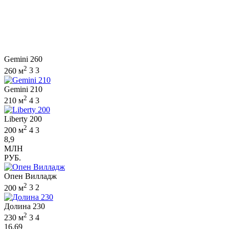
Gemini 260
2
260 м
3
3
Gemini 210
2
210 м
4
3
Liberty 200
2
200 м
4
3
8,9
МЛН
РУБ.
Опен Вилладж
2
200 м
3
2
Долина 230
2
230 м
3
4
16,69