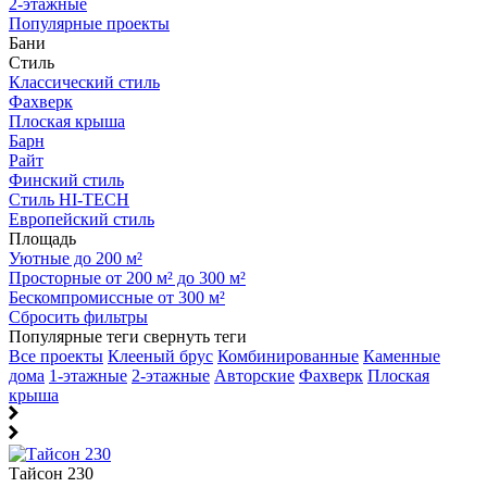
2-этажные
Популярные проекты
Бани
Стиль
Классический стиль
Фахверк
Плоская крыша
Барн
Райт
Финский стиль
Стиль HI-TECH
Европейский стиль
Площадь
Уютные до 200 м²
Просторные от 200 м² до 300 м²
Бескомпромиссные от 300 м²
Сбросить фильтры
Популярные теги
свернуть теги
Все проекты
Клееный брус
Комбинированные
Каменные
дома
1-этажные
2-этажные
Авторские
Фахверк
Плоская
крыша
Тайсон 230