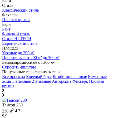
Бани
Стиль
Классический стиль
Фахверк
Плоская крыша
Барн
Райт
Финский стиль
Стиль HI-TECH
Европейский стиль
Площадь
Уютные до 200 м²
Просторные от 200 м² до 300 м²
Бескомпромиссные от 300 м²
Сбросить фильтры
Популярные теги
свернуть теги
Все проекты
Клееный брус
Комбинированные
Каменные
дома
1-этажные
2-этажные
Авторские
Фахверк
Плоская
крыша
Тайсон 230
2
230 м
4
3
9,9