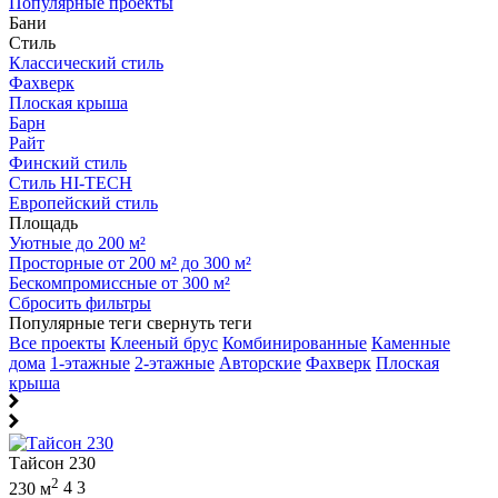
Популярные проекты
Бани
Стиль
Классический стиль
Фахверк
Плоская крыша
Барн
Райт
Финский стиль
Стиль HI-TECH
Европейский стиль
Площадь
Уютные до 200 м²
Просторные от 200 м² до 300 м²
Бескомпромиссные от 300 м²
Сбросить фильтры
Популярные теги
свернуть теги
Все проекты
Клееный брус
Комбинированные
Каменные
дома
1-этажные
2-этажные
Авторские
Фахверк
Плоская
крыша
Тайсон 230
2
230 м
4
3