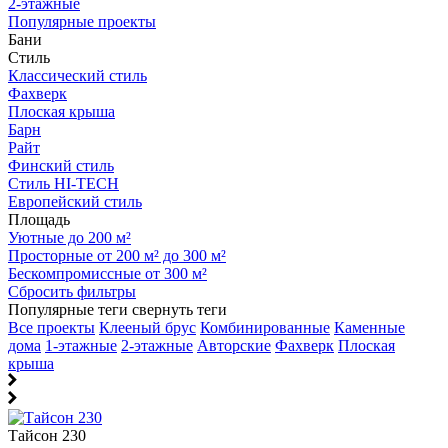
2-этажные
Популярные проекты
Бани
Стиль
Классический стиль
Фахверк
Плоская крыша
Барн
Райт
Финский стиль
Стиль HI-TECH
Европейский стиль
Площадь
Уютные до 200 м²
Просторные от 200 м² до 300 м²
Бескомпромиссные от 300 м²
Сбросить фильтры
Популярные теги
свернуть теги
Все проекты
Клееный брус
Комбинированные
Каменные
дома
1-этажные
2-этажные
Авторские
Фахверк
Плоская
крыша
Тайсон 230