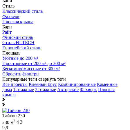
Бани
Стиль
Классический стиль
Фахверк
Плоская крыша
Барн
Райт
Финский стиль
Стиль HI-TECH
Европейский стиль
Площадь
Уютные до 200 м²
Просторные от 200 м² до 300 м²
Бескомпромиссные от 300 м²
Сбросить фильтры
Популярные теги
свернуть теги
Все проекты
Клееный брус
Комбинированные
Каменные
дома
1-этажные
2-этажные
Авторские
Фахверк
Плоская
крыша
Тайсон 230
2
230 м
4
3
9,9