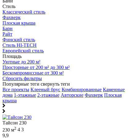
Бани
Стиль
Классический стиль
Фахверк
Плоская крыша
Барн
Райт
Финский стиль
Стиль HI-TECH
Европейский стиль
Площадь
Уютные до 200 м²
Просторные от 200 м² до 300 м²
Бескомпромиссные от 300 м²
Сбросить фильтры
Популярные теги
свернуть теги
Все проекты
Клееный брус
Комбинированные
Каменные
дома
1-этажные
2-этажные
Авторские
Фахверк
Плоская
крыша
Тайсон 230
2
230 м
4
3
9,9