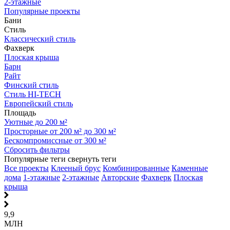
2-этажные
Популярные проекты
Бани
Стиль
Классический стиль
Фахверк
Плоская крыша
Барн
Райт
Финский стиль
Стиль HI-TECH
Европейский стиль
Площадь
Уютные до 200 м²
Просторные от 200 м² до 300 м²
Бескомпромиссные от 300 м²
Сбросить фильтры
Популярные теги
свернуть теги
Все проекты
Клееный брус
Комбинированные
Каменные
дома
1-этажные
2-этажные
Авторские
Фахверк
Плоская
крыша
9,9
МЛН