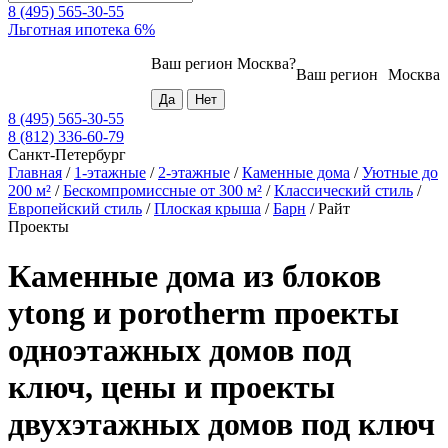
8 (495) 565-30-55
Льготная ипотека 6%
Ваш регион
Москва
?
Ваш регион
Москва
8 (495) 565-30-55
8 (812) 336-60-79
Санкт-Петербург
Главная
/
1-этажные
/
2-этажные
/
Каменные дома
/
Уютные до
200 м²
/
Бескомпромиссные от 300 м²
/
Классический стиль
/
Европейский стиль
/
Плоская крыша
/
Барн
/
Райт
Проекты
Каменные дома из блоков
ytong и porotherm проекты
одноэтажных домов под
ключ, цены и проекты
двухэтажных домов под ключ