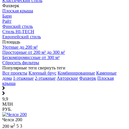
Классический стиль
Фахверк
Плоская крыша
Барн
Райт
Финский стиль
Стиль HI-TECH
Европейский стиль
Площадь
Уютные до 200 м²
Просторные от 200 м² до 300 м²
Бескомпромиссные от 300 м²
Сбросить фильтры
Популярные теги
свернуть теги
Все проекты
Клееный брус
Комбинированные
Каменные
дома
1-этажные
2-этажные
Авторские
Фахверк
Плоская
крыша
9,9
МЛН
РУБ.
Челси 200
2
200 м
5
3