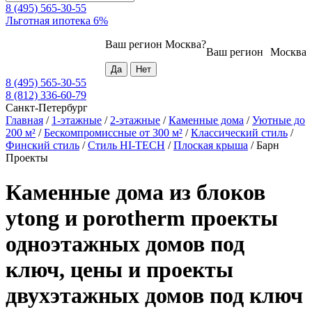
8 (495) 565-30-55
Льготная ипотека 6%
Ваш регион
Москва
?
Ваш регион
Москва
8 (495) 565-30-55
8 (812) 336-60-79
Санкт-Петербург
Главная
/
1-этажные
/
2-этажные
/
Каменные дома
/
Уютные до
200 м²
/
Бескомпромиссные от 300 м²
/
Классический стиль
/
Финский стиль
/
Стиль HI-TECH
/
Плоская крыша
/
Барн
Проекты
Каменные дома из блоков
ytong и porotherm проекты
одноэтажных домов под
ключ, цены и проекты
двухэтажных домов под ключ